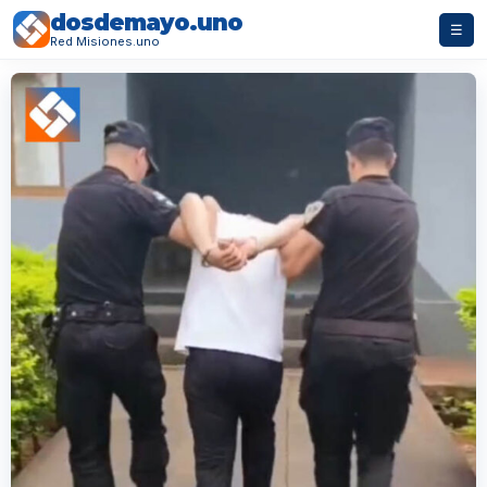
dosdemayo.uno
☰
Red Misiones.uno