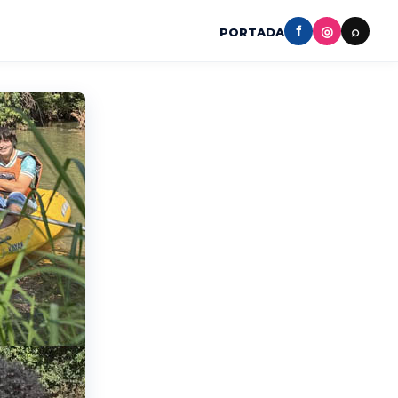
f
◎
⌕
PORTADA