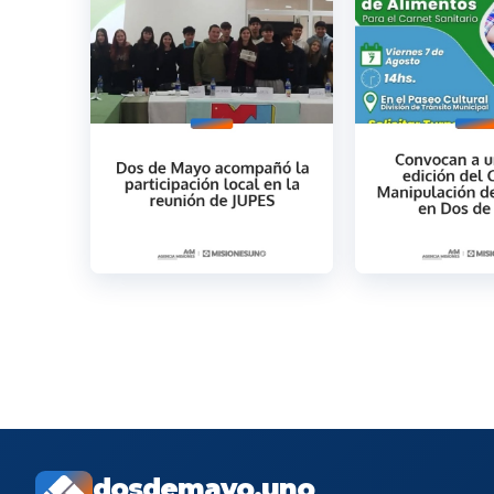
dosdemayo.uno