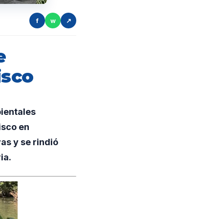
f
w
↗
e
isco
ientales
isco en
as y se rindió
ia.