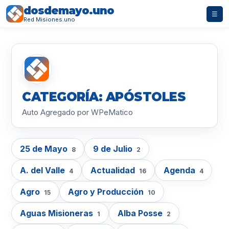
dosdemayo.uno
☰
Red Misiones.uno
CATEGORÍA: APÓSTOLES
Auto Agregado por WPeMatico
25 de Mayo
9 de Julio
8
2
A. del Valle
Actualidad
Agenda
4
16
4
Agro
Agro y Producción
15
10
Aguas Misioneras
Alba Posse
1
2