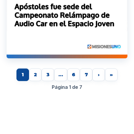
1
2
3
…
6
7
›
»
Página 1 de 7