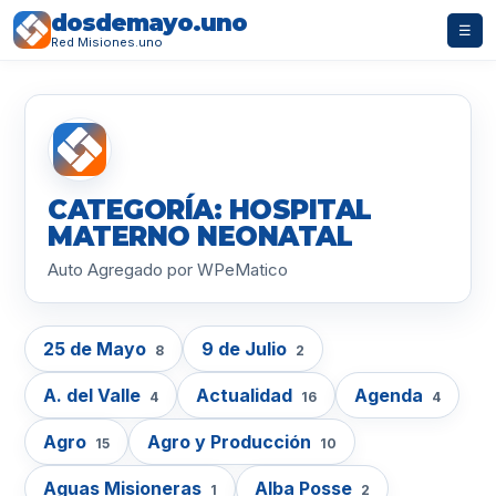
dosdemayo.uno
☰
Red Misiones.uno
CATEGORÍA: HOSPITAL
MATERNO NEONATAL
Auto Agregado por WPeMatico
25 de Mayo
9 de Julio
8
2
A. del Valle
Actualidad
Agenda
4
16
4
Agro
Agro y Producción
15
10
Aguas Misioneras
Alba Posse
1
2