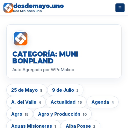
dosdemayo.uno
☰
Red Misiones.uno
CATEGORÍA: MUNI
BONPLAND
Auto Agregado por WPeMatico
25 de Mayo
9 de Julio
8
2
A. del Valle
Actualidad
Agenda
4
16
4
Agro
Agro y Producción
15
10
Aguas Misioneras
Alba Posse
1
2