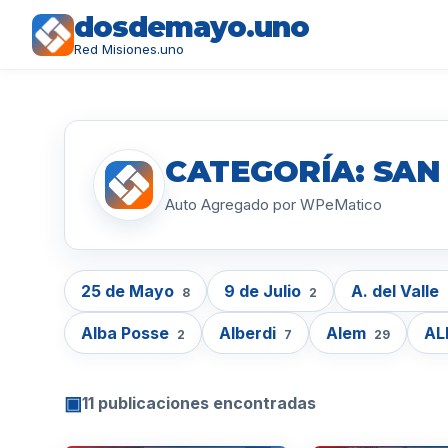
dosdemayo.uno
Red Misiones.uno
CATEGORÍA: SAN
Auto Agregado por WPeMatico
25 de Mayo
9 de Julio
A. del Valle
8
2
Alba Posse
Alberdi
Alem
AL
2
7
29
▣
11 publicaciones encontradas