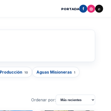
f
◎
⌕
PORTADA
 Producción
Aguas Misioneras
10
1
Ordenar por: