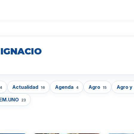
 IGNACIO
Actualidad
Agenda
Agro
Agro y
4
16
4
15
EM.UNO
23