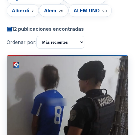
Alberdi
Alem
ALEM.UNO
7
29
23
▣
12 publicaciones encontradas
Ordenar por: