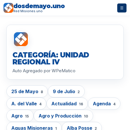
dosdemayo.uno
☰
Red Misiones.uno
CATEGORÍA: UNIDAD
REGIONAL IV
Auto Agregado por WPeMatico
25 de Mayo
9 de Julio
8
2
A. del Valle
Actualidad
Agenda
4
16
4
Agro
Agro y Producción
15
10
Aguas Misioneras
Alba Posse
1
2