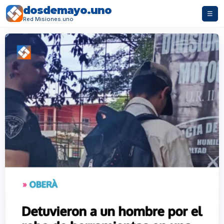
dosdemayo.uno
☰
Red Misiones.uno