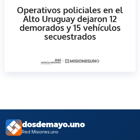
dosdemayo.uno
Red Misiones.uno