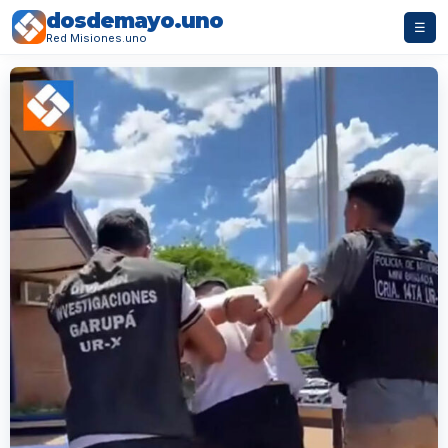
dosdemayo.uno
☰
Red Misiones.uno