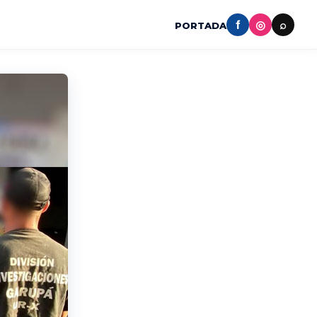
f
◎
⌕
PORTADA