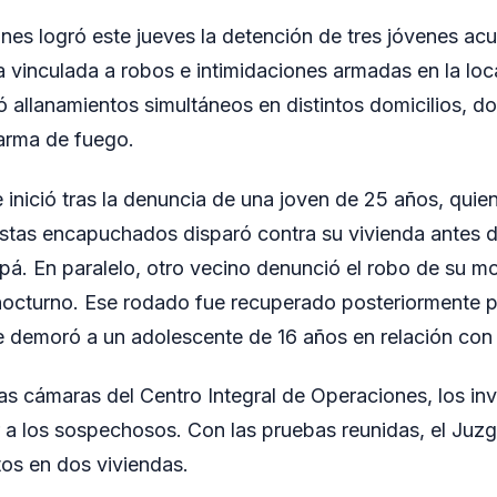
ones logró este jueves la detención de tres jóvenes ac
a vinculada a robos e intimidaciones armadas en la lo
yó allanamientos simultáneos en distintos domicilios, d
arma de fuego.
 inició tras la denuncia de una joven de 25 años, quie
stas encapuchados disparó contra su vivienda antes d
á. En paralelo, otro vecino denunció el robo de su mot
 nocturno. Ese rodado fue recuperado posteriormente 
e demoró a un adolescente de 16 años en relación con 
 las cámaras del Centro Integral de Operaciones, los in
ar a los sospechosos. Con las pruebas reunidas, el Juzg
os en dos viviendas.