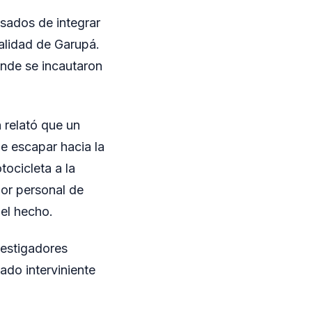
usados de integrar
calidad de Garupá.
onde se incautaron
n relató que un
e escapar hacia la
ocicleta a la
por personal de
el hecho.
vestigadores
ado interviniente