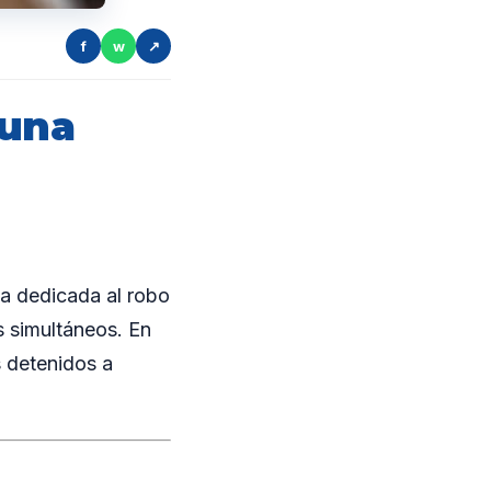
f
w
↗
 una
a dedicada al robo
s simultáneos. En
s detenidos a