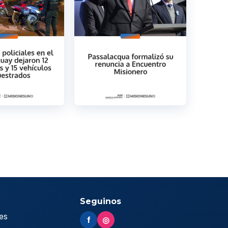
Seguinos
es
f
◎