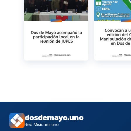
dosdemayo.uno
Red Misiones.uno