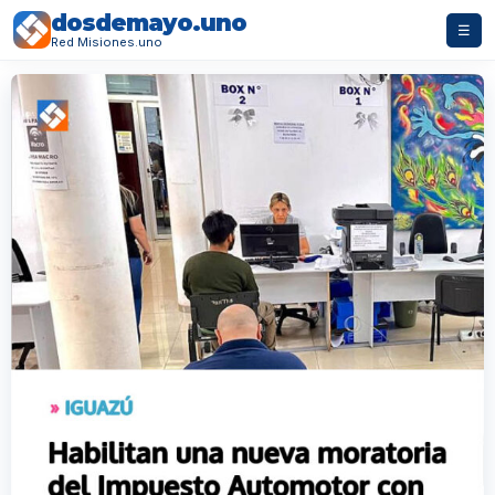
dosdemayo.uno
☰
Red Misiones.uno