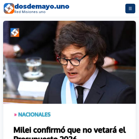
dosdemayo.uno
☰
Red Misiones.uno