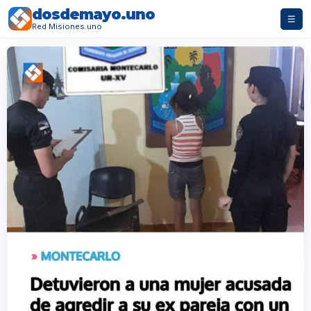
dosdemayo.uno
☰
Red Misiones.uno