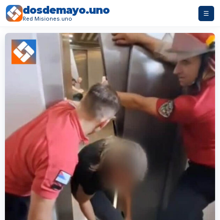
dosdemayo.uno
☰
Red Misiones.uno