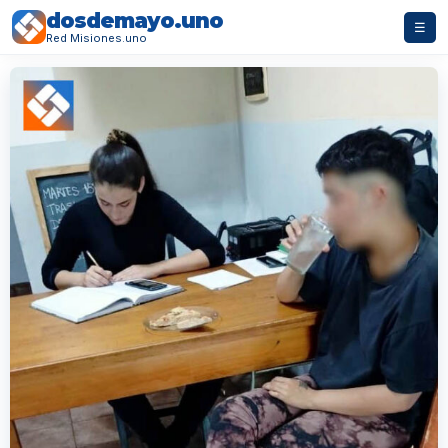
dosdemayo.uno
☰
Red Misiones.uno