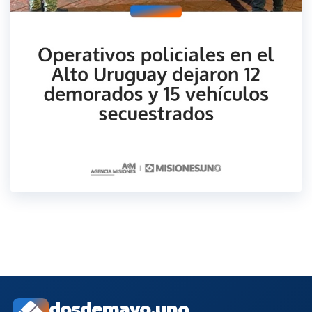
dosdemayo.uno