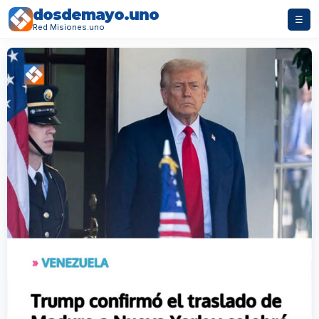
dosdemayo.uno
☰
Red Misiones.uno