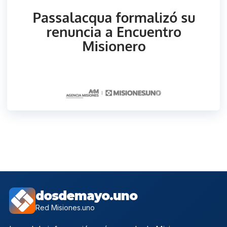
dosdemayo.uno
Red Misiones.uno