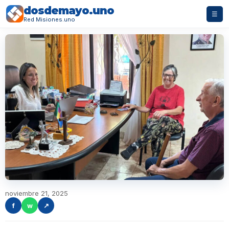
dosdemayo.uno
☰
Red Misiones.uno
noviembre 21, 2025
f
w
↗