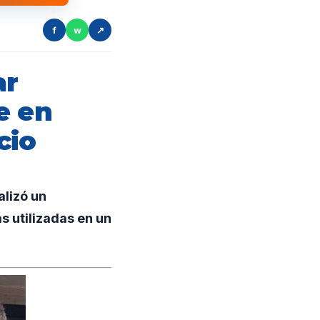
f
w
↗
ar
e en
cio
alizó un
s utilizadas en un