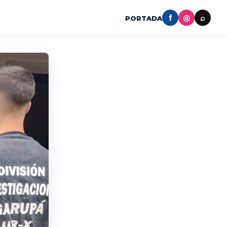
f
◎
⌕
PORTADA