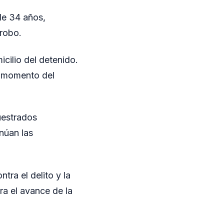
de 34 años,
 robo.
icilio del detenido.
l momento del
uestrados
núan las
tra el delito y la
a el avance de la