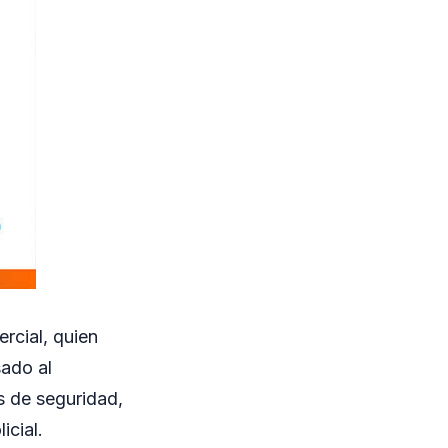
ercial, quien
sado al
s de seguridad,
icial.