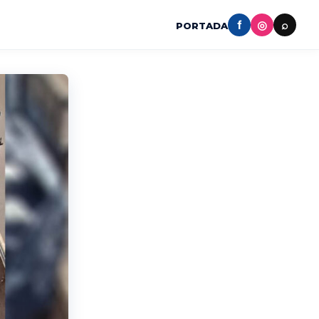
f
◎
⌕
PORTADA