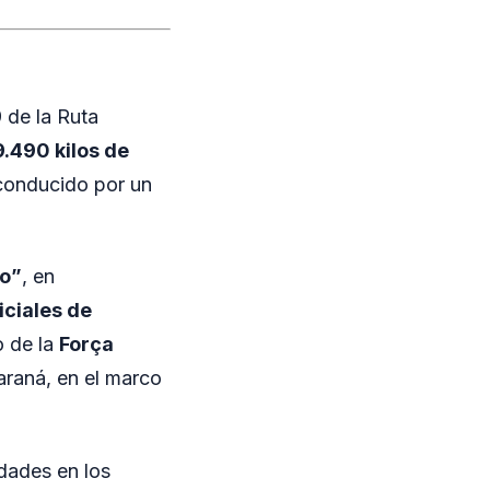
 de la Ruta
9.490 kilos de
conducido por un
do”
, en
iciales de
o de la
Força
araná, en el marco
dades en los