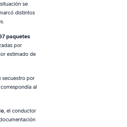
situación se
marcó distintos
s.
667 paquetes
izadas por
lor estimado de
e secuestro por
 correspondía al
do
, el conductor
a documentación