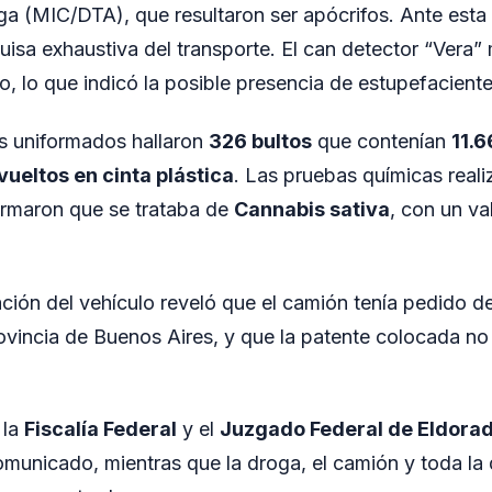
ga (MIC/DTA), que resultaron ser apócrifos. Ante esta 
uisa exhaustiva del transporte. El can detector “Vera” 
o, lo que indicó la posible presencia de estupefaciente
 los uniformados hallaron
326 bultos
que contenían
11.
ueltos en cinta plástica
. Las pruebas químicas real
firmaron que se trataba de
Cannabis sativa
, con un va
.
ación del vehículo reveló que el camión tenía pedido d
vincia de Buenos Aires, y que la patente colocada no
 la
Fiscalía Federal
y el
Juzgado Federal de Eldora
omunicado, mientras que la droga, el camión y toda l