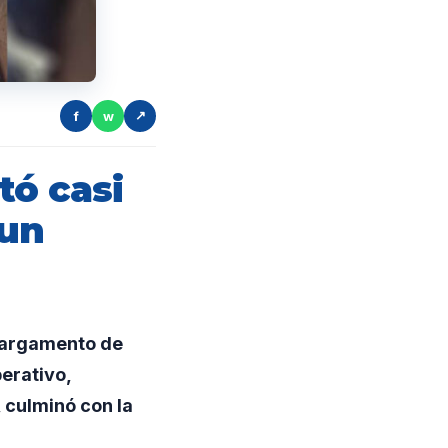
f
w
↗
tó casi
 un
cargamento de
erativo,
 culminó con la