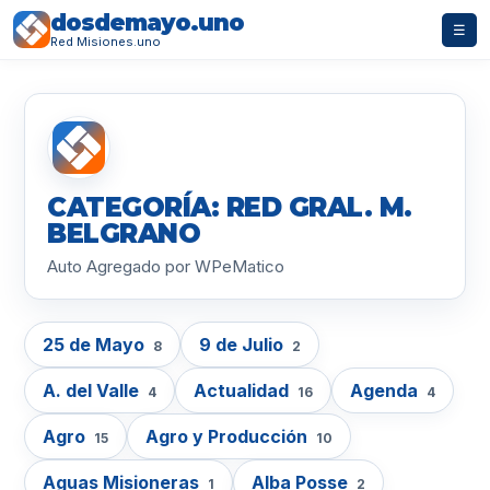
dosdemayo.uno
☰
Red Misiones.uno
CATEGORÍA: RED GRAL. M.
BELGRANO
Auto Agregado por WPeMatico
25 de Mayo
9 de Julio
8
2
A. del Valle
Actualidad
Agenda
4
16
4
Agro
Agro y Producción
15
10
Aguas Misioneras
Alba Posse
1
2