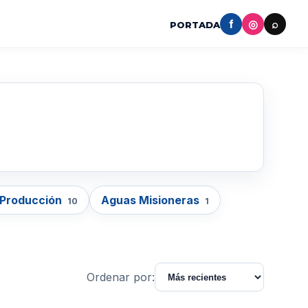
f
◎
⌕
PORTADA
 Producción
Aguas Misioneras
10
1
Ordenar por: