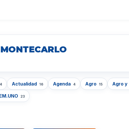
D MONTECARLO
Actualidad
Agenda
Agro
Agro y
4
16
4
15
EM.UNO
23