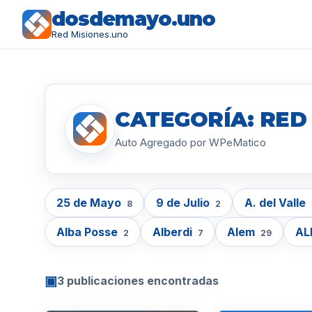
dosdemayo.uno
Red Misiones.uno
CATEGORÍA: RE
Auto Agregado por WPeMatico
25 de Mayo
9 de Julio
A. del Valle
8
2
Alba Posse
Alberdi
Alem
AL
2
7
29
▣
3 publicaciones encontradas