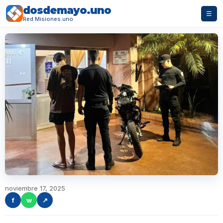
dosdemayo.uno
☰
Red Misiones.uno
noviembre 17, 2025
f
w
↗