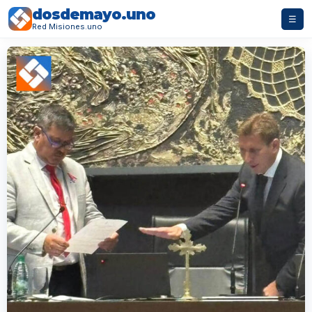
dosdemayo.uno
☰
Red Misiones.uno