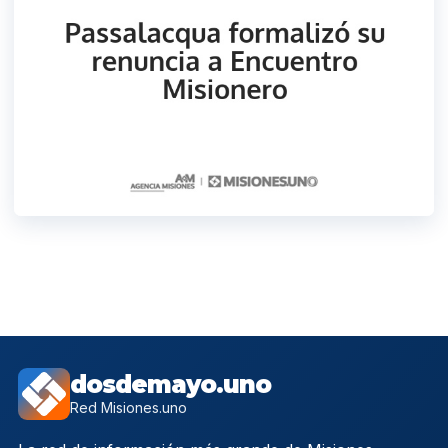
dosdemayo.uno
Red Misiones.uno