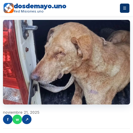
dosdemayo.uno
☰
Red Misiones.uno
noviembre 21, 2025
f
w
↗