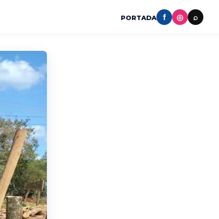
f
◎
⌕
PORTADA