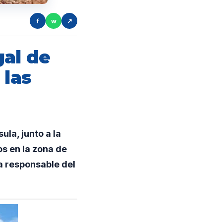
f
w
↗
gal de
 las
la, junto a la
os en la zona de
la responsable del