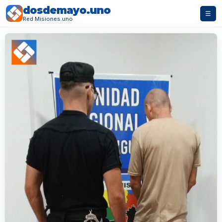
dosdemayo.uno
☰
Red Misiones.uno