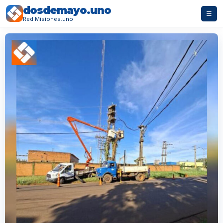
dosdemayo.uno
☰
Red Misiones.uno