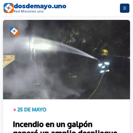
dosdemayo.uno
☰
Red Misiones.uno