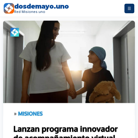
dosdemayo.uno
☰
Red Misiones.uno