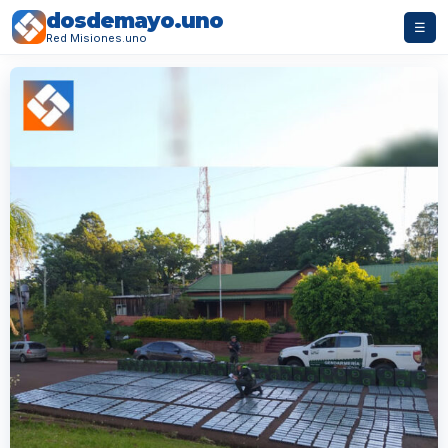
dosdemayo.uno
☰
Red Misiones.uno