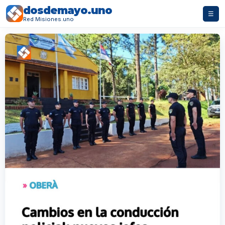
dosdemayo.uno
☰
Red Misiones.uno