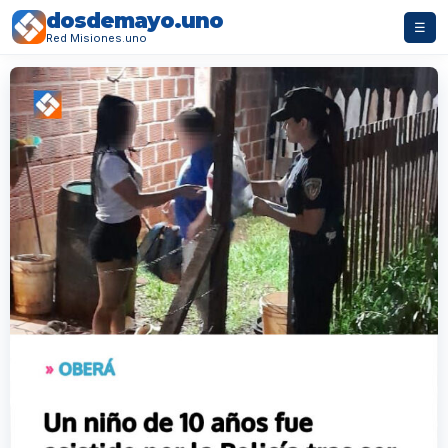
dosdemayo.uno
☰
Red Misiones.uno