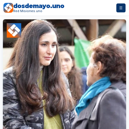
dosdemayo.uno
☰
Red Misiones.uno