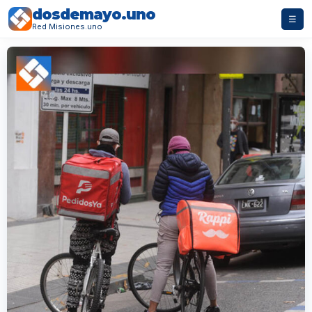
dosdemayo.uno
☰
Red Misiones.uno