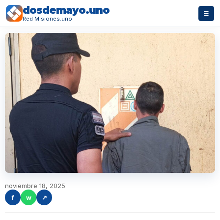
dosdemayo.uno
☰
Red Misiones.uno
noviembre 18, 2025
f
w
↗