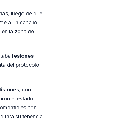
das
, luego de que
rde a un caballo
, en la zona de
ntaba
lesiones
ata del protocolo
Misiones
, con
maron el estado
 compatibles con
itara su tenencia