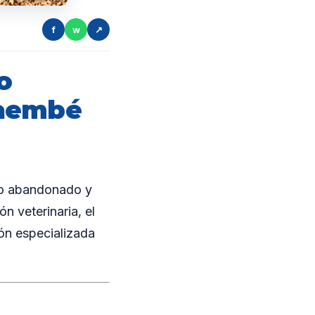
f
w
↗
o
taembé
lo abandonado y
n veterinaria, el
ión especializada