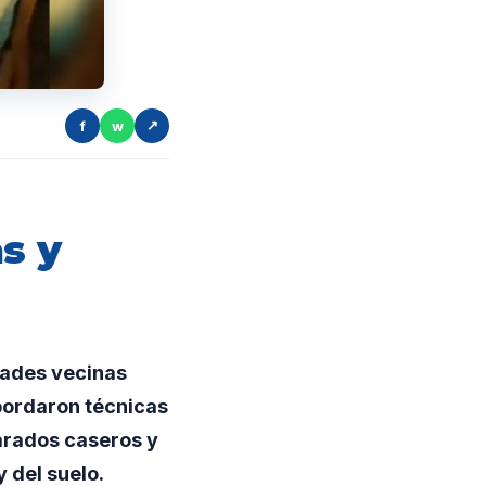
f
w
↗
s y
dades vecinas
abordaron técnicas
arados caseros y
 del suelo.