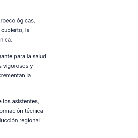
groecológicas,
cubierto, la
nica.
nante para la salud
ás vigorosos y
ncrementan la
 los asistentes,
formación técnica
ucción regional