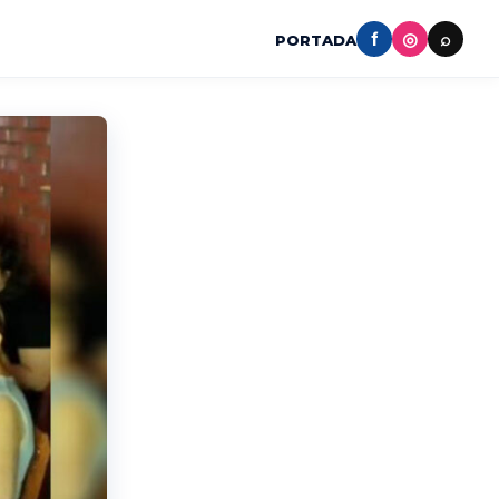
f
◎
⌕
PORTADA