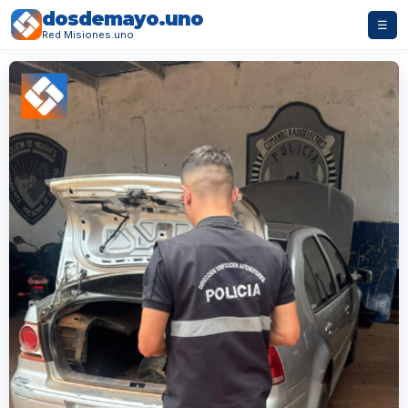
dosdemayo.uno
☰
Red Misiones.uno