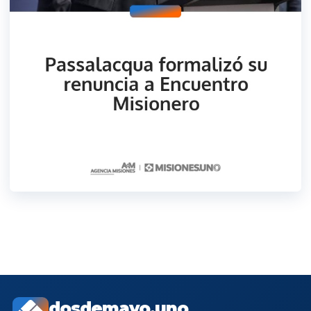
dosdemayo.uno