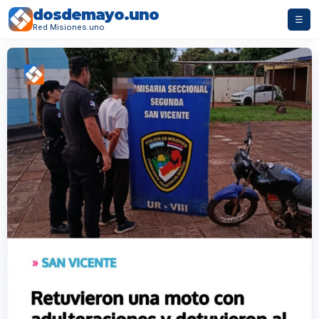
dosdemayo.uno
☰
Red Misiones.uno