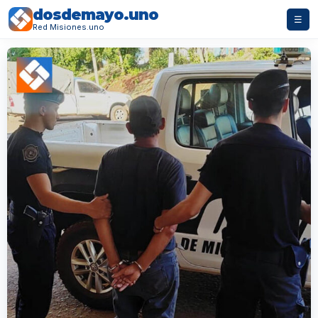
dosdemayo.uno
☰
Red Misiones.uno