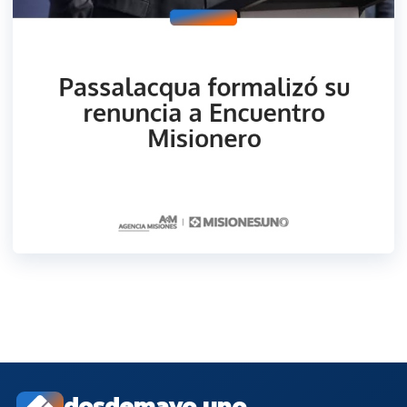
dosdemayo.uno