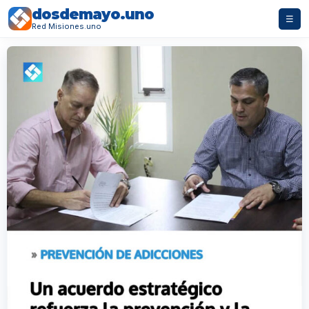
dosdemayo.uno
☰
Red Misiones.uno