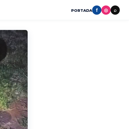
f
◎
⌕
PORTADA