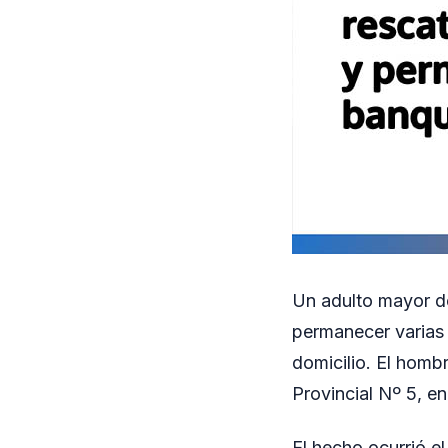
Un adulto mayor de
permanecer varias 
domicilio. El homb
Provincial Nº 5, en
El hecho ocurrió e