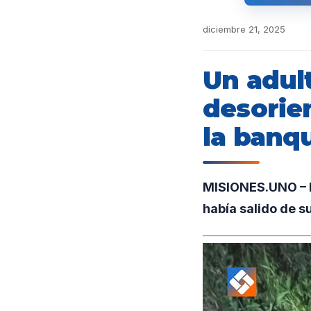
diciembre 21, 2025
Un adul
desorie
la banq
MISIONES.UNO – En
había salido de s