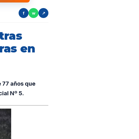
f
w
↗
tras
ras en
e 77 años que
ial Nº 5.