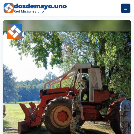
dosdemayo.uno
☰
Red Misiones.uno