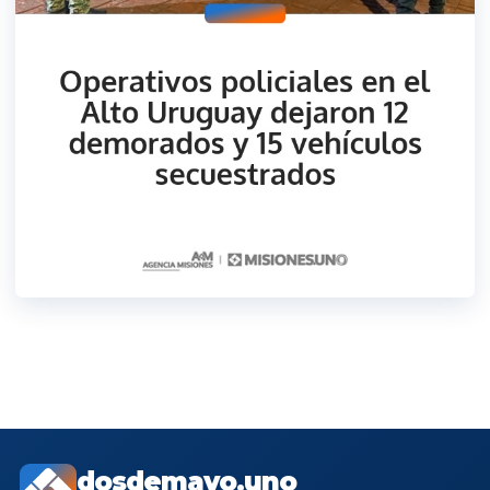
dosdemayo.uno