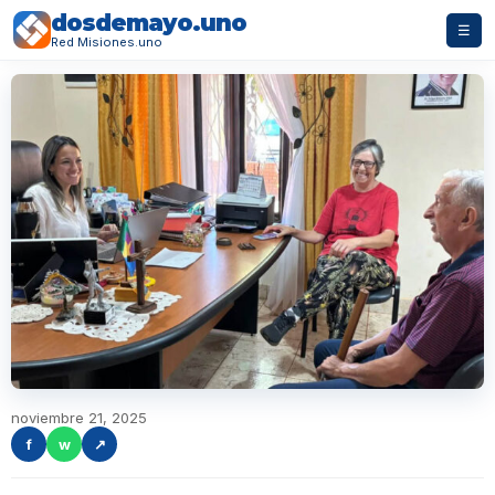
dosdemayo.uno
☰
Red Misiones.uno
noviembre 21, 2025
f
w
↗